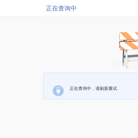
正在查询中
正在查询中，请刷新重试